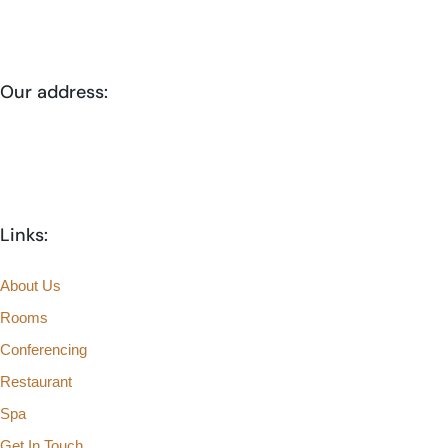
+27 087 164 7759
Our address:
48 Lilian Road, Fordsburg, Johannesburg
Links:
About Us
Rooms
Conferencing
Restaurant
Spa
Get In Touch